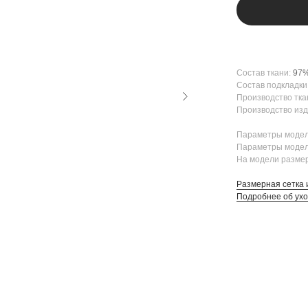
Состав ткани:
97%
Состав подкладки
Производство тка
Производство изд
Параметры модел
Параметры модел
На модели размер
Размерная сетка 
Подробнее об ух