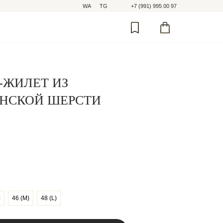
WA
WA
TG
TG
+7 (991) 995 00 97
+7 (991) 995 00 97
-ЖИЛЕТ ИЗ
НСКОЙ ШЕРСТИ
)
46 (M)
48 (L)