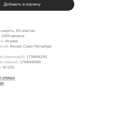
Добавить в корзину
 шерсть, 3% эластан
:
100% вискоза
ни:
Италия
елий:
Россия, Санкт-Петербург
и (бирюзовый):
173/84/62/92
и (чёрный):
176/84/60/90
:
42 (XS)
и обмеры
оде