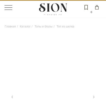
0
Главная
/
Каталог
/
Топы и блузы
/
Топ из шелка