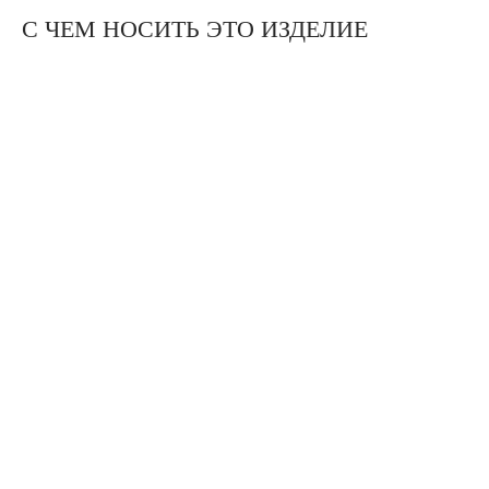
С ЧЕМ НОСИТЬ ЭТО ИЗДЕЛИЕ
КАТАЛОГ
ПОКУПАТЕЛЯМ
ORDINARY COLLECTION
О БРЕНДЕ
ДОСТАВКА И
LIMITED COLLECTION
ОПЛАТА
NEW
УСЛОВИЯ ВОЗВРАТА
ЖАКЕТЫ И ЖИЛЕТЫ
МЕРОПРИЯТИЯ
ТОПЫ И БЛУЗЫ
РАЗМЕРНАЯ СЕТКА
БРЮКИ И ЮБКИ
СОСТАВ И УХОД
ПЛАТЬЯ
ШОУРУМ
+7 (991) 995 00 97
TG
WA