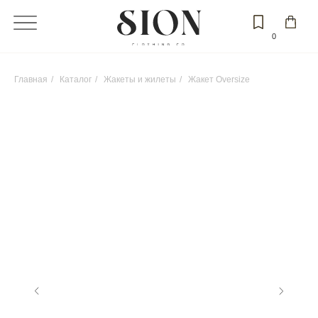
0
Главная
/
Каталог
/
Жакеты и жилеты
/
Жакет Oversize