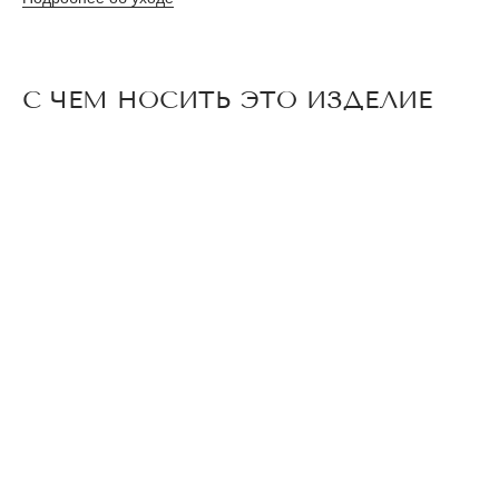
С ЧЕМ НОСИТЬ ЭТО ИЗДЕЛИЕ
КАТАЛОГ
ПОКУПАТЕЛЯМ
ORDINARY COLLECTION
О БРЕНДЕ
ДОСТАВКА И
LIMITED COLLECTION
ОПЛАТА
NEW
УСЛОВИЯ ВОЗВРАТА
ЖАКЕТЫ И ЖИЛЕТЫ
МЕРОПРИЯТИЯ
ТОПЫ И БЛУЗЫ
РАЗМЕРНАЯ СЕТКА
БРЮКИ И ЮБКИ
СОСТАВ И УХОД