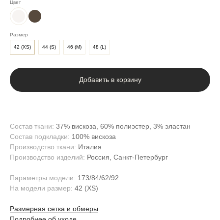
Цвет
Размер
42 (ХS)
44 (S)
46 (M)
48 (L)
Добавить в корзину
Состав ткани:
37% вискоза, 60% полиэстер, 3% эластан
Состав подкладки:
100% вискоза
Производство ткани:
Италия
Производство изделий:
Россия, Санкт-Петербург
Параметры модели:
173/84/62/92
На модели размер:
42 (XS)
Размерная сетка и обмеры
Подробнее об уходе